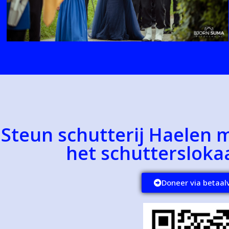
Steun schutterij Haelen 
het schutterslokaa
Doneer via betaal