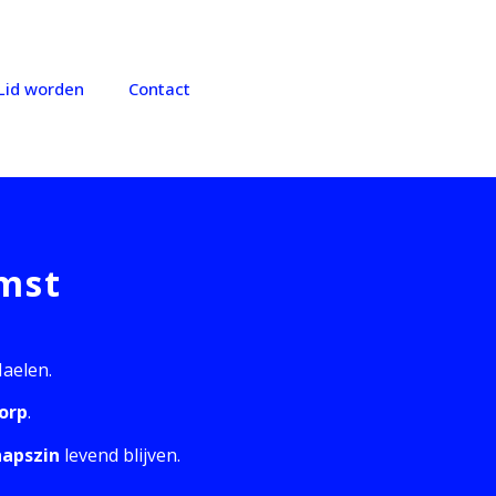
Lid worden
Contact
mst
Haelen.
dorp
.
hapszin
levend blijven.