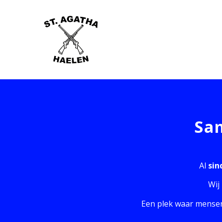
Sa
Al
sin
Wij
Een plek waar mensen