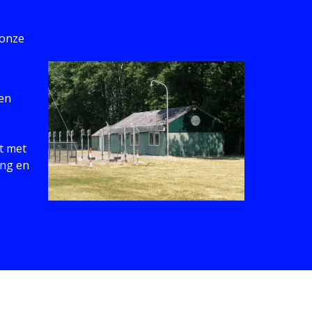
 onze
en
t met
ing en