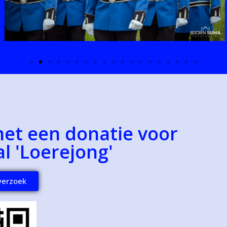
met een donatie voor
l 'Loerejong'
verzoek