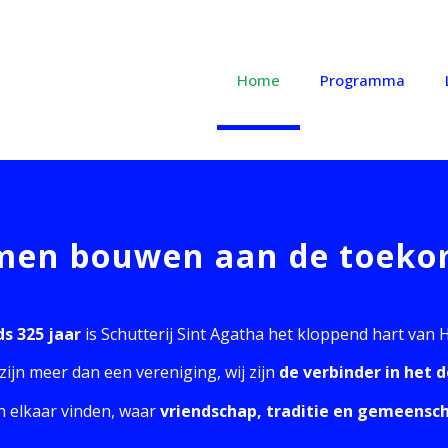
Home
Programma
men bouwen aan de toeko
ds 325 jaar
is Schutterij Sint Agatha het kloppend hart van 
 zijn meer dan een vereniging, wij zijn
de verbinder in het 
 elkaar vinden, waar
vriendschap, traditie en gemeensc