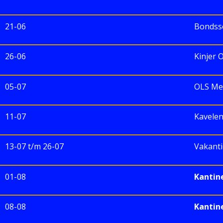
21-06
Bondssc
26-06
Kinjer 
05-07
OLS Mel
11-07
Kavelen
13-07 t/m 26-07
Vakanti
01-08
Kantin
08-08
Kantin