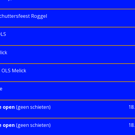
huttersfeest Roggel
OLS
ick
 OLS Melick
e
e open
(geen schieten)
18
e open
(geen schieten)
18