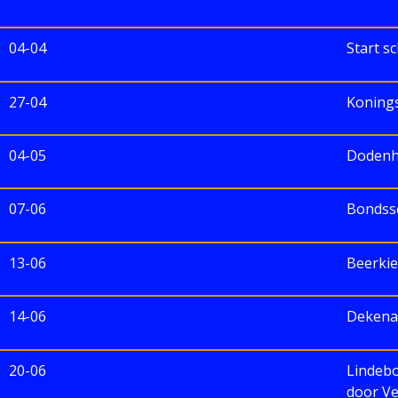
04-04
Start s
27-04
Koning
04-05
Dodenh
07-06
Bondssc
13-06
Beerkie
14-06
Dekenaa
20-06
Lindeb
door Ve