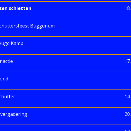
ten schietten
18
chuttersfeest Buggenum
Jeugd Kamp
nactie
17
vond
chutter
14
svergadering
20