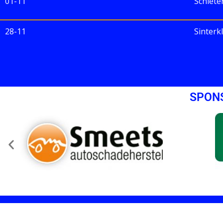
01-11
Schiet
28-11
Sinterk
SPON