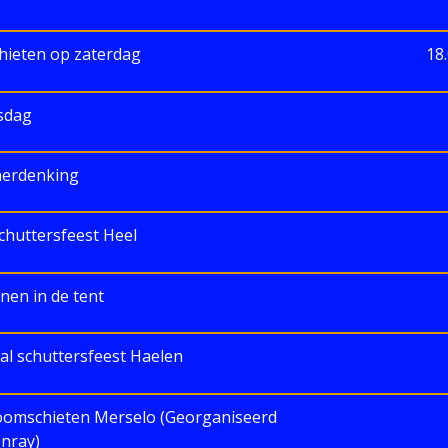
chieten op zaterdag
18
sdag
erdenking
huttersfeest Heel
nen in de tent
l schuttersfeest Haelen
oomschieten Merselo (Georganiseerd
nray)