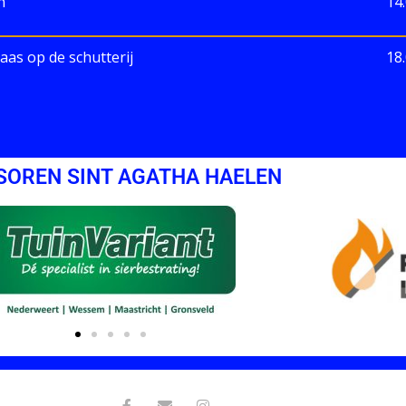
en
14
laas op de schutterij
18
SOREN SINT AGATHA HAELEN